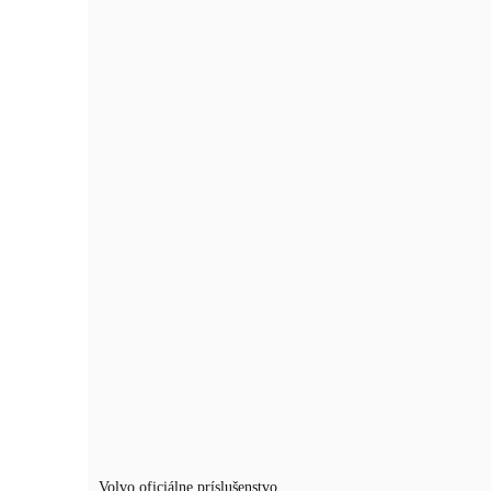
Volvo XC40
0904 700 378
EUROMOTOR Banská Bystrica
Volvo XC40 2.0 B3 mHEV
Plus A/T
Typ:
Nové vozidlo
Základné informácie
Volvo oficiálne príslušenstvo