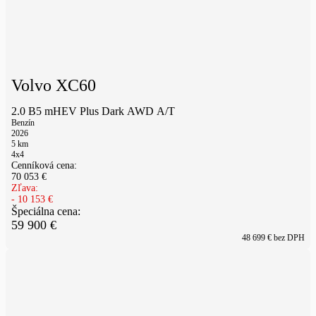
Volvo XC60
2.0 B5 mHEV Plus Dark AWD A/T
Benzín
2026
5
km
4x4
Cenníková cena:
70 053
€
Zľava:
-
10 153
€
Špeciálna cena:
59 900
€
48 699
€ bez DPH