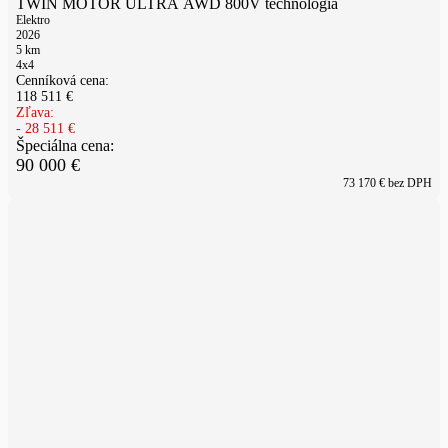
TWIN MOTOR ULTRA AWD 800V technológia
Elektro
2026
5
km
4x4
Cenníková cena:
118 511
€
Zľava:
-
28 511
€
Špeciálna cena:
90 000
€
73 170
€ bez DPH