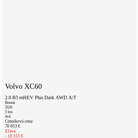
Volvo XC60
2.0 B5 mHEV Plus Dark AWD A/T
Benzín
2026
5
km
4x4
Cenníková cena:
70 053
€
Zľava:
-
10 153
€