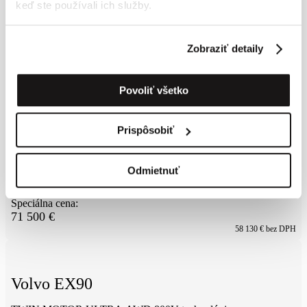
keď ste používali ich služby.
Zobraziť detaily
Povoliť všetko
Prispôsobiť
Volvo XC90
B5 AWD PLUS BRIGHT
Odmietnuť
Benzín
2026
5
km
Špeciálna cena:
71 500
€
58 130
€ bez DPH
Volvo EX90