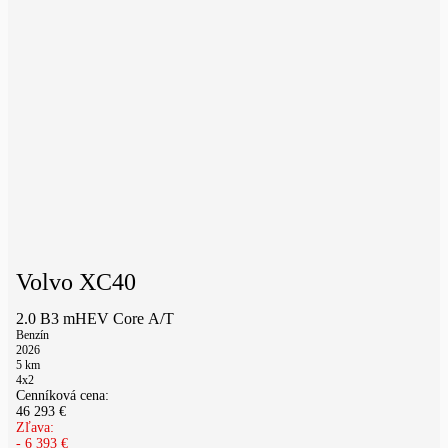
Volvo XC40
2.0 B3 mHEV Core A/T
Benzín
2026
5
km
4x2
Cenníková cena:
46 293
€
Zľava:
-
6 393
€