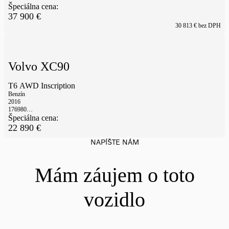
Špeciálna cena:
37 900
€
30 813
€ bez DPH
Volvo XC90
T6 AWD Inscription
Benzín
2016
176980
km
Špeciálna cena:
22 890
€
NAPÍŠTE NÁM
Mám záujem o toto
vozidlo