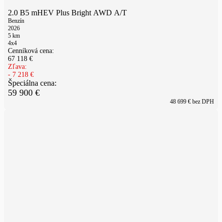
2.0 B5 mHEV Plus Bright AWD A/T
Benzín
2026
5
km
4x4
Cenníková cena:
67 118
€
Zľava:
-
7 218
€
Špeciálna cena:
59 900
€
48 699
€ bez DPH