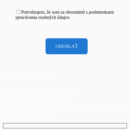
Potvrdzujem, že som sa oboznámil s podmienkami
spracúvania osobných údajov.
ABY STE NIČ NEZMEŠKALI
Odber noviniek
Prihláste sa na odber noviniek a dostávajte vždy aktuálne informácie
o novinkách a akciách Volvo.