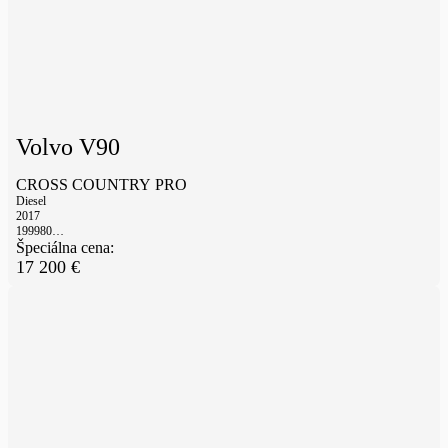
Volvo V90
CROSS COUNTRY PRO
Diesel
2017
199980
km
Špeciálna cena:
17 200
€