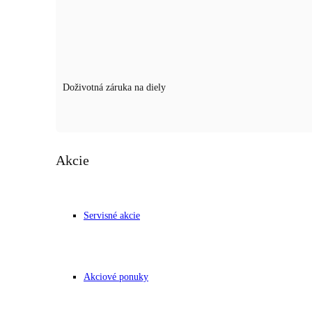
Doživotná záruka na diely
Poznámka:
Volvo XC40
Akcie
Cenníková cena:
49 348
€
Servisné akcie
Zľava:
-
7 448
€
Špeciálna cena:
Akciové ponuky
41 400
€
33 658
€ bez DPH