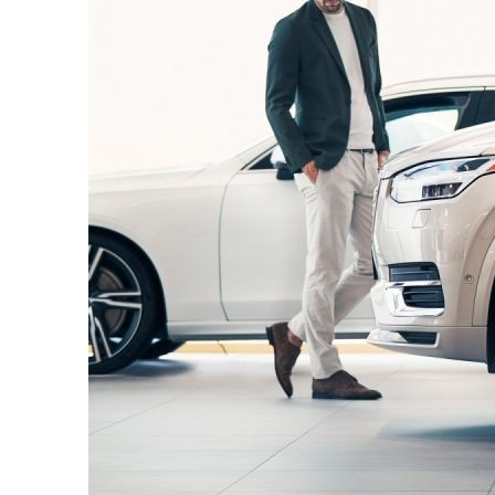
Objem motora:
1969 ccm, 120 kw
Pohon:
predných kolies
VIN – číslo karosérie: