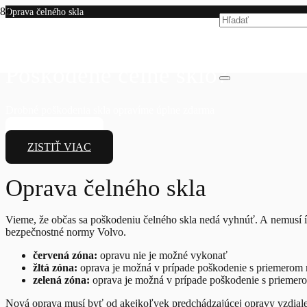
Oprava čelného skla
0904 700 378
volvo@euromotor.sk
Poškodené čelné sklo?
Drobné poškodenia skla opravíme úplne zdarma
KONTAKT
ZISTIŤ VIAC
Oprava čelného skla
Vieme, že občas sa poškodeniu čelného skla nedá vyhnúť. A nemusí ís
bezpečnostné normy Volvo.
červená zóna:
opravu nie je možné vykonať
žltá zóna:
oprava je možná v prípade poškodenie s priemero
zelená zóna:
oprava je možná v prípade poškodenie s prieme
Nová oprava musí byť od akejkoľvek predchádzajúcej opravy vzdia